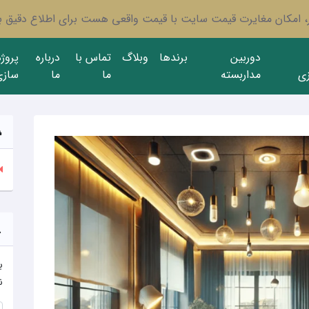
ار، امکان مغایرت قیمت سایت با قیمت واقعی هست برای اطلاع دقیق با
دوربین
برندها
وبلاگ
تماس با
درباره
پروژ
ی
مداربسته
ما
ما
سازی
ب
ن