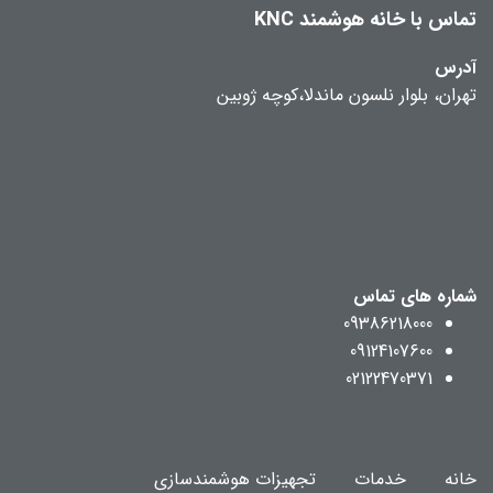
تماس با خانه هوشمند KNC
آدرس
تهران، بلوار نلسون ماندلا،کوچه ژوبین
شماره های تماس
09386218000
09124107600
02122470371
خانه
خدمات
تجهیزات هوشمندسازی