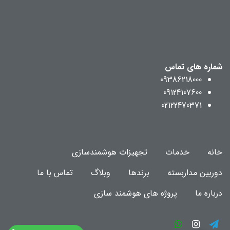
شماره های تماس
09386218000
09124107600
02122470371
خانه
خدمات
تجهیزات هوشمندسازی
دوربین مداربسته
برندها
وبلاگ
تماس با ما
درباره ما
پروژه های هوشمند سازی