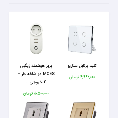
کلید پرتابل سناریو
پریز هوشمند زیگبی
MOES دو شاخه دار +
4,992,000 تومان
2 خروجی...
5,500,000 تومان