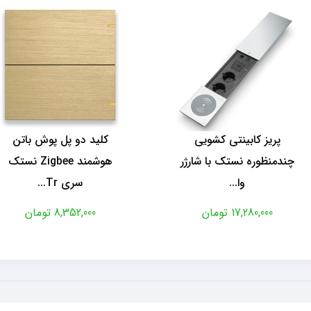
پریز کابینتی کشویی
کلید دو پل پوش باتن
چندمنظوره نستک با شارژر
هوشمند Zigbee نستک
وا...
سری Tr...
17,280,000 تومان
8,352,000 تومان