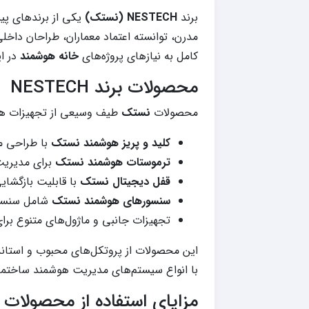
برند
NESTECH (نستک)
یکی از برندهای پیش
مدرن، توانسته اعتماد معماران، طراحان داخل
کامل به نیازهای پروژه‌های
خانه هوشمند
در ای
محصولات برند NESTECH
محصولات
نستک
طیف وسیعی از تجهیزات هو
کلید و پریز هوشمند نستک
با طراحی م
ترموستات هوشمند نستک
برای مدیریت
قفل دیجیتال نستک
با قابلیت بازگشایی
سنسورهای هوشمند نستک
شامل سنسور
تجهیزات جانبی و ماژول‌های متنوع برا
این محصولات از پروتکل‌های محبوب و استاند
با انواع سیستم‌های مدیریت هوشمند ساختمان (BMS) و اپلیکیشن‌های موبایل سازگار 
مزایای استفاده از محصولات