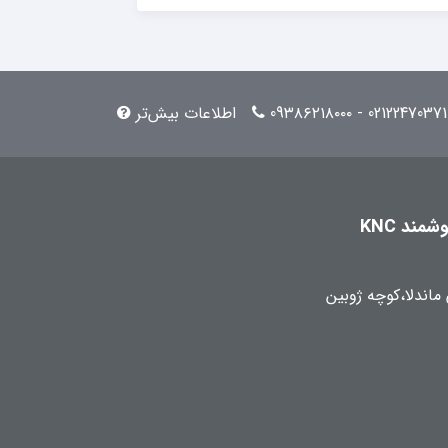
02122470371 - 09۳۸۶۲۱۸۰۰۰
اطلاعات بیش‌تر
مند KNC
 ماندلا،کوچه ژوبین