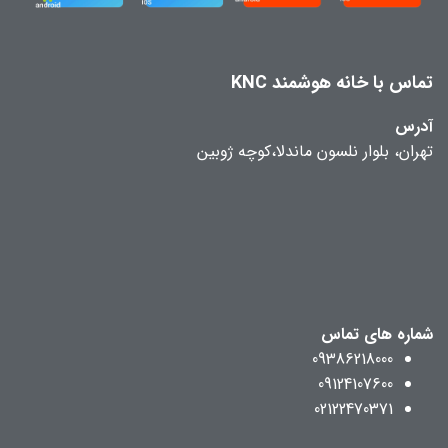
تماس با خانه هوشمند KNC
آدرس
تهران، بلوار نلسون ماندلا،کوچه ژوبین
شماره های تماس
09386218000
09124107600
02122470371