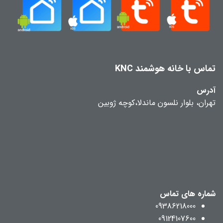
تماس با خانه هوشمند KNC
آدرس
تهران، بلوار نلسون ماندلا،کوچه ژوبین
شماره های تماس
09386218000
09124107600