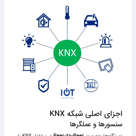
اجزای اصلی شبکه KNX
سنسورها و عملگرها
دستگاه‌ها به‌صورت
Peer‑to‑Peer
در ساختار KNX با