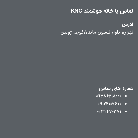
تماس با خانه هوشمند KNC
آدرس
تهران، بلوار نلسون ماندلا،کوچه ژوبین
شماره های تماس
09386218000
09124107600
02122470371