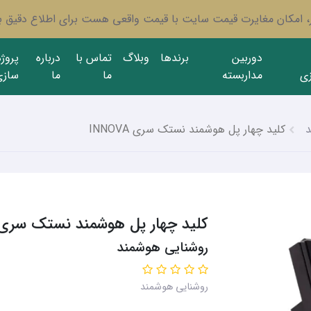
ار، امکان مغایرت قیمت سایت با قیمت واقعی هست برای اطلاع دقیق با
دوربین
برندها
وبلاگ
تماس با
درباره
پروژ
ی
مداربسته
ما
ما
سازی
د
کلید چهار پل هوشمند نستک سری INNOVA
کلید چهار پل هوشمند نستک سری NNOVA
روشنایی هوشمند
روشنایی هوشمند