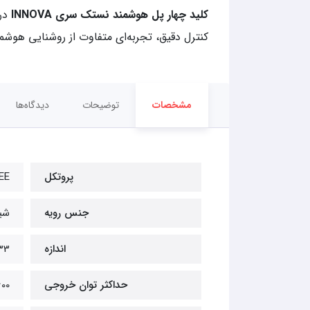
کلید چهار پل هوشمند نستک سری INNOVA
در
کنترل دقیق، تجربه‌ای متفاوت از روشنایی هوشمند
مشخصات
توضیحات
دیدگاه‌ها
پروتکل
EE
جنس رویه
شی
اندازه
6x33
حداکثر توان خروجی
600 وات( 3 آمپر