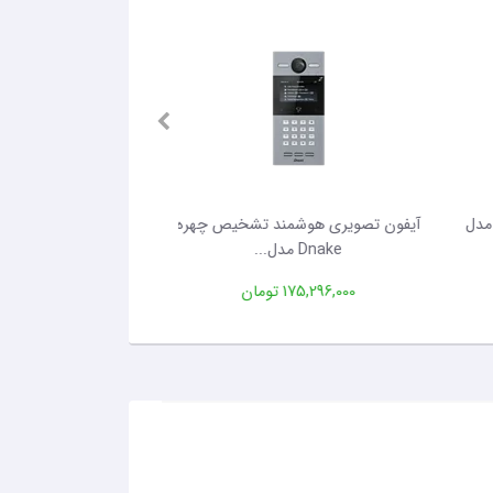
Dn مدل
آیفون تصویری هوشمند تشخیص چهره
Dnake مدل...
dnake مد...
175,296,000 تومان
205,056,000 تومان