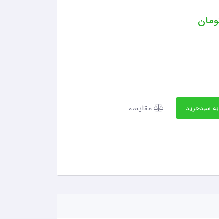
مان
مقایسه