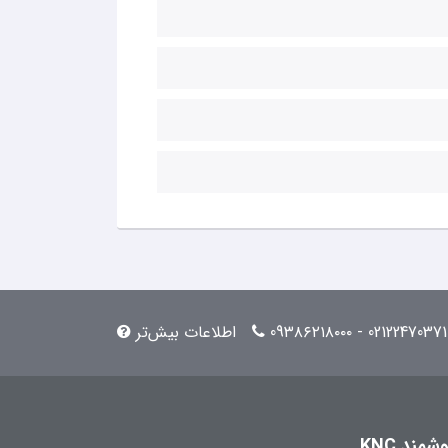
02122470371 - 09۳۸۶۲۱۸۰۰۰
اطلاعات بیش‌تر
مند KNC