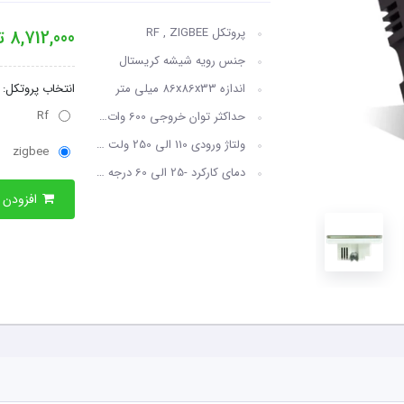
پروتکل RF , ZIGBEE
8,712,000
تو
جنس رویه شیشه کریستال
اندازه 86x86x33 میلی متر
انتخاب پروتکل:
Rf
حداکثر توان خروجی 600 وات( 3 آمپر) هر پل
ولتاژ ورودی 110 الی 250 ولت 50/60Hz
zigbee
دمای کارکرد -25 الی 60 درجه سانتیگراد
افزودن به سبدخرید