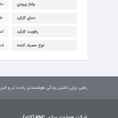
ولتاژ ورودی
110 الی 250 ولت 50/60Hz
دمای کارکرد
-25 الی 60 درجه سانتیگراد
رطوبت کارکرد
کمتر 
نوع مصرف کننده
لام
راهی برای داشتن زندگی هوشمندتر، راحت تر و امن 
شرکت هوشمند سازی KNC (کاژه)