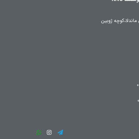
 ماندلا،کوچه ژوبین