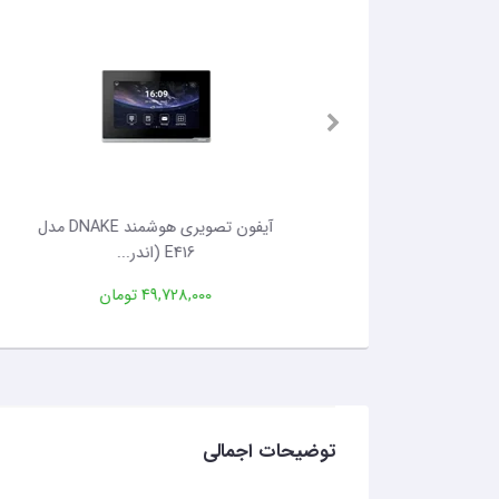
قفی پنتک مدل 926
آیفون تصویری هوشمند DNAKE مدل
E416 (اندر...
11,000 تومان
49,728,000 تومان
توضیحات اجمالی