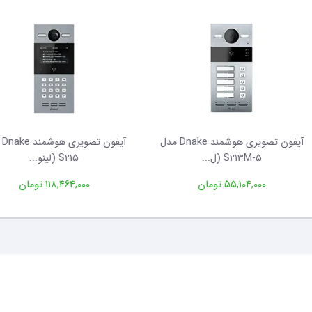
آیفون تصویری هوشمند Dnake مدل
آیفون تصویری هوشمند ake
S213M-5 (ل...
S215 (لینو...
55,104,000 تومان
118,464,000 تومان