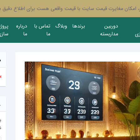
ار، امکان مغایرت قیمت سایت با قیمت واقعی هست برای اطلاع دقیق با
دوربین
برندها
وبلاگ
تماس با
درباره
پروژ
ی
مداربسته
ما
ما
سازی
ب
ن