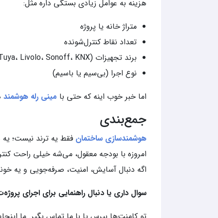
هزینه به عوامل زیادی بستگی داره مثل:
متراژ خانه یا پروژه
تعداد نقاط کنترل‌شونده
برند تجهیزات (Tuya، Livolo، Sonoff، KNX و...)
نوع اجرا (بی‌سیم یا باسیم)
اما خبر خوب اینه که حتی با
مینی رله هوشمند
ه
جمع‌بندی
هوشمندسازی ساختمان
فقط یه ترند نیست؛ یه 
امروزه با بودجه معقول، می‌شه خیلی راحت کنترل
اگه دنبال آسایش، امنیت، صرفه‌جویی و یه خون
سوال داری یا دنبال راهنمایی برای اجرای پروژ
تو کامنت‌ها بپرس یا با ما تماس بگیر. ما اینجا