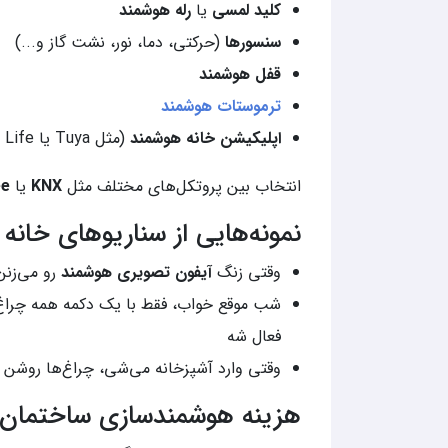
کلید لمسی
یا
ر
له هوشمند
سنسورها
(حرکتی، دما، نور، نشت گاز و...)
قفل هوشمند
ترموستات هوشمند
اپلیکیشن خانه هوشمند
(مثل Tuya یا Smart Life)
انتخاب بین پروتکل‌های مختلف مثل
KNX
یا
ee
نمونه‌هایی از سناریوهای خانه
وقتی زنگ
آیفون تصویری هوشمند
رو می‌زنن
شب موقع خواب، فقط با یک دکمه همه چراغ‌
فعال شه
وقتی وارد آشپزخانه می‌شی، چراغ‌ها روشن
هزینه هوشمندسازی ساختمان 