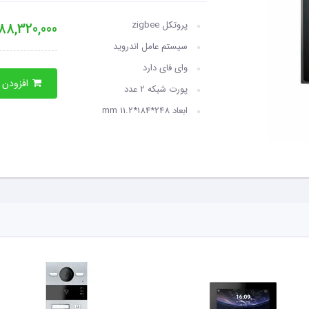
پروتکل zigbee
88,320,000
سیستم عامل اندروید
وای فای دارد
افزودن به سبدخرید
پورت شبکه 2 عدد
ابعاد 248*184*11.2 mm