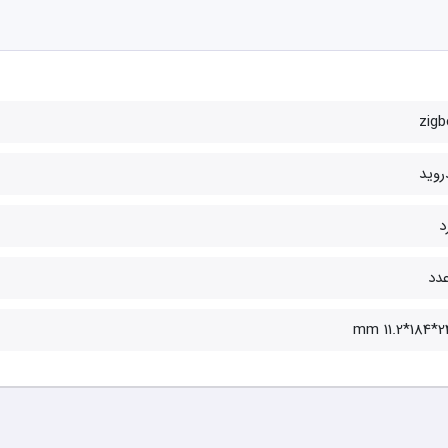
zigb
روید
د
248*18