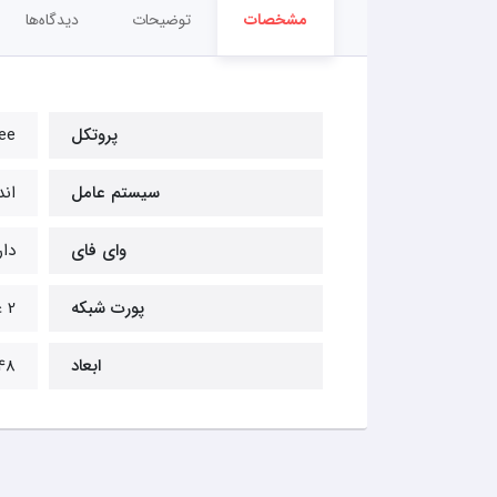
مشخصات
توضیحات
دیدگاه‌ها
پروتکل
ee
سیستم عامل
اند
وای فای
دار
پورت شبکه
2 عدد
ابعاد
4*11.2 mm