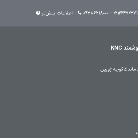
02122470371 - 09۳۸۶۲۱۸۰۰۰
اطلاعات بیش‌تر
مند KNC
 ماندلا،کوچه ژوبین