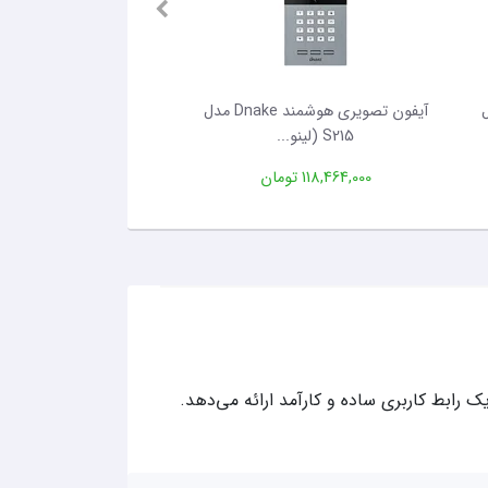
Dn مدل
آیفون تصویری هوشمند Dnake مدل
آیفون تصویری هوشمند 
S215 (لینو...
Dnake مدل...
118,464,000 تومان
175,296,000 تومان
ک رابط کاربری ساده و کارآمد ارائه می‌دهد.