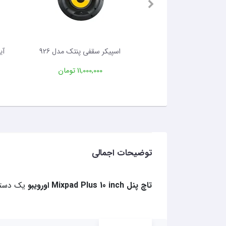
قفی پنتک مدل 916
اسپیکر سقفی پنتک مدل 926
11,500 تومان
11,000,000 تومان
توضیحات اجمالی
تاچ پنل Mixpad Plus 10 inch اورویبو
یک دستگا