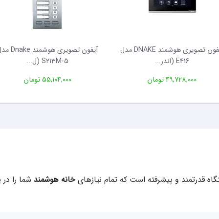
آیفون تصویری هوشمند DNAKE مدل
آیفون تصویری هوشمند ake
E416 (اندر...
S213M-5 (ل...
49,728,000 تومان
55,104,000 تومان
ه قدرتمند و پیشرفته است که تمام نیازهای
خانه هوشمند
شما را در ی