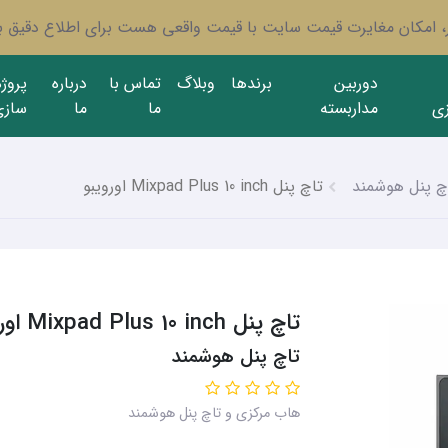
ار، امکان مغایرت قیمت سایت با قیمت واقعی هست برای اطلاع دقیق با
دوربین
برندها
وبلاگ
تماس با
درباره
پروژ
ی
مداربسته
ما
ما
سازی
چ پنل هوشمند
تاچ پنل Mixpad Plus 10 inch اورویبو
تاچ پنل Mixpad Plus 10 inch اورویبو
تاچ پنل هوشمند
هاب مرکزی و تاچ پنل هوشمند