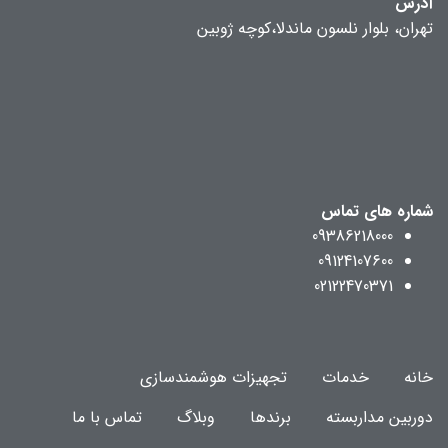
آدرس
تهران، بلوار نلسون ماندلا،کوچه ژوبین
شماره های تماس
09386218000
09124107600
02122470371
خانه
خدمات
تجهیزات هوشمندسازی
دوربین مداربسته
برندها
وبلاگ
تماس با ما