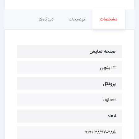
مشخصات
توضیحات
دیدگاه‌ها
صفحه نمایش
4 اینچی
پروتکل
zigbee
ابعاد
85*170*38 mm