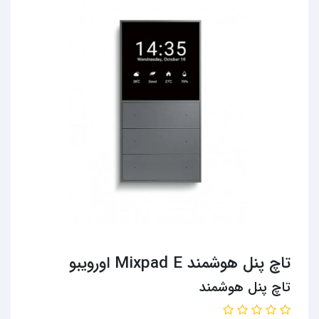
تاچ پنل هوشمند Mixpad E اورویبو
تاچ پنل هوشمند