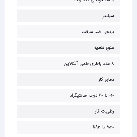
6068 فولادی ضد زنگ
سیلندر
برنجی ضد سرقت
منبع تغذیه
8 عدد باطری قلمی آلکالاین
دمای کار
10- تا 60 درجه سانتیگراد
رطوبت کار
%20 تا 93%