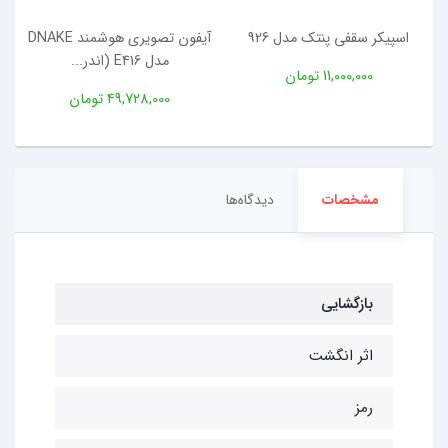
اسپیکر سقفی پنتک مدل 926
آیفون تصویری هوشمند DNAKE
مدل E416 (اندر...
11,000,000 تومان
49,728,000 تومان
مشخصات
دیدگاه‌ها
بازگشایی
اثر انگشت
رمز