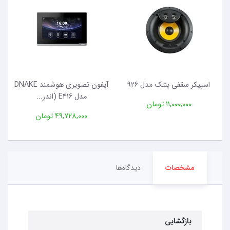
اسپیکر سقفی پنتک مدل 926
آیفون تصویری هوشمند DNAKE
مدل E416 (اندر...
11,000,000 تومان
49,728,000 تومان
مشخصات
دیدگاه‌ها
بازگشایی