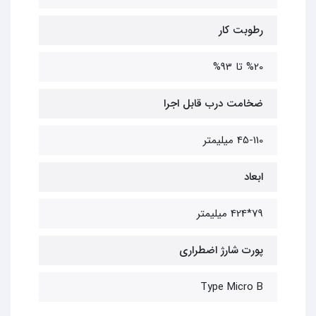
رطوبت کار
%20 تا 93%
ضخامت درب قابل اجرا
45-110 میلیمتر
ابعاد
79*424 میلیمتر
پورت شارژ اضطراری
Type Micro B