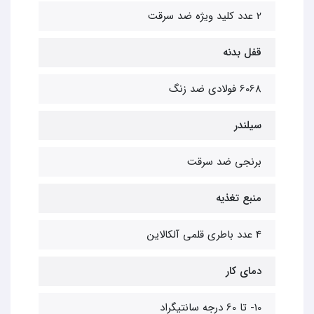
2 عدد کلید ویژه ضد سرقت
قفل بدنه
6068 فولادی ضد زنگ
سیلندر
برنجی ضد سرقت
منبع تغذیه
4 عدد باطری قلمی آلکالاین
دمای کار
10- تا 60 درجه سانتیگراد