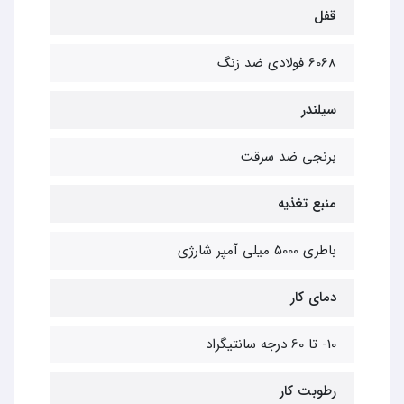
قفل
6068 فولادی ضد زنگ
سیلندر
برنجی ضد سرقت
منبع تغذیه
باطری 5000 میلی آمپر شارژی
دمای کار
10- تا 60 درجه سانتیگراد
رطوبت کار