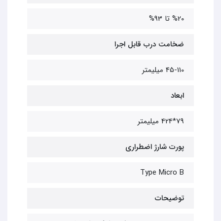
%20 تا 93%
ضخامت درب قابل اجرا
45-110 میلیمتر
ابعاد
79*424 میلیمتر
پورت شارژ اضطراری
Type Micro B
توضیحات