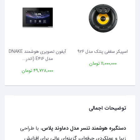
اسپیکر سقفی پنتک مدل 926
آیفون تصویری هوشمند DNAKE
مدل E416 (اندر...
11,000,000 تومان
49,728,000 تومان
توضیحات اجمالی
دستگیره هوشمند تنسر مدل دماوند پلاس
، با طراحی
زیبا و عملکردی حرفه‌ای، گزینه‌ای عالی برای افزایش