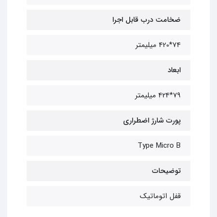
ضخامت درب قابل اجرا
74*420 میلیمتر
ابعاد
79*424 میلیمتر
پورت شارژ اضطراری
Type Micro B
توضیحات
قفل اتوماتیک