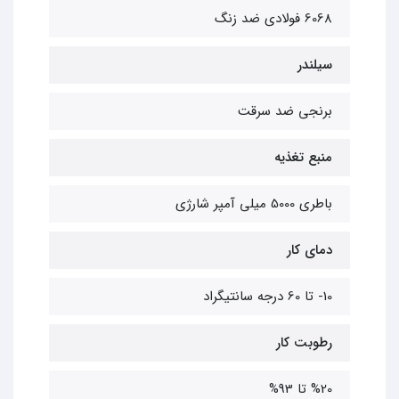
6068 فولادی ضد زنگ
سیلندر
برنجی ضد سرقت
منبع تغذیه
باطری 5000 میلی آمپر شارژی
دمای کار
10- تا 60 درجه سانتیگراد
رطوبت کار
%20 تا 93%