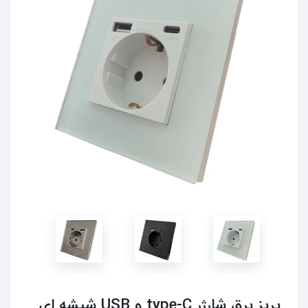
پریز برق شارژر type-C و USB شیشه ای