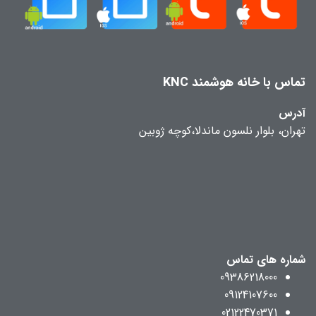
تماس با خانه هوشمند KNC
آدرس
تهران، بلوار نلسون ماندلا،کوچه ژوبین
شماره های تماس
09386218000
09124107600
02122470371