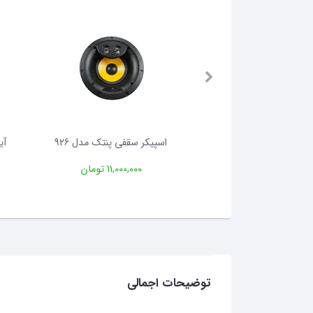
قفی پنتک مدل 916
اسپیکر سقفی پنتک مدل 926
11,500 تومان
11,000,000 تومان
توضیحات اجمالی