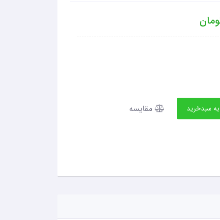
مان
مقایسه