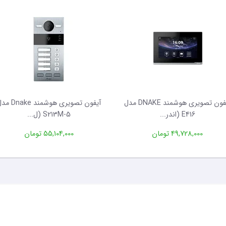
آیفون تصویری هوشمند DNAKE مدل
آیفون تصویری هوشمند ake
E416 (اندر...
S213M-5 (ل...
49,728,000 تومان
55,104,000 تومان