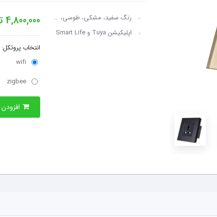
رنگ سفید، مشکی، طوسی، طلایی
4,800,000
تو
اپلیکیشن Tuya و Smart Life
انتخاب پروتکل:
wifi
zigbee
افزودن به سبدخرید