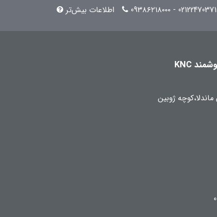
02122470371 - 09۳۸۶۲۱۸۰۰۰
اطلاعات بیش‌تر
مند KNC
 ماندلا،کوچه ژوبین