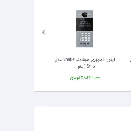
Dn مدل
آیفون تصویری هوشمند Dnake مدل
آیفون تصویری هوشمند 
S215 (لینو...
Dnake مدل...
118,464,000 تومان
175,296,000 تومان