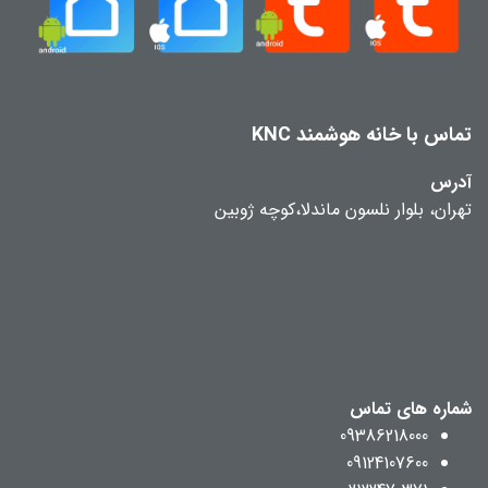
تماس با خانه هوشمند KNC
آدرس
تهران، بلوار نلسون ماندلا،کوچه ژوبین
شماره های تماس
09386218000
09124107600