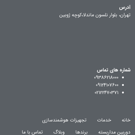
آدرس
تهران، بلوار نلسون ماندلا،کوچه ژوبین
شماره های تماس
09386218000
09124107600
02122470371
خانه
خدمات
تجهیزات هوشمندسازی
دوربین مداربسته
برندها
وبلاگ
تماس با ما