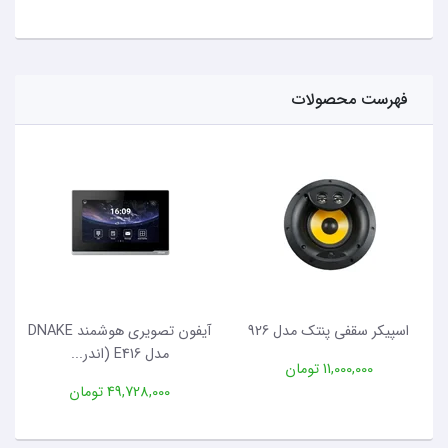
فهرست محصولات
اسپیکر سقفی پنتک مدل 926
آیفون تصویری هوشمند DNAKE
مدل E416 (اندر...
11,000,000 تومان
49,728,000 تومان