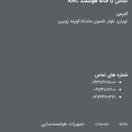
تماس با خانه هوشمند KNC
آدرس
تهران، بلوار نلسون ماندلا،کوچه ژوبین
شماره های تماس
09386218000
09124107600
02122470371
خانه
خدمات
تجهیزات هوشمندسازی