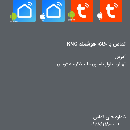
تماس با خانه هوشمند KNC
آدرس
تهران، بلوار نلسون ماندلا،کوچه ژوبین
شماره های تماس
09386218000