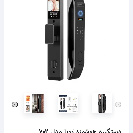
دستگیره هوشمند تویا مدل 702