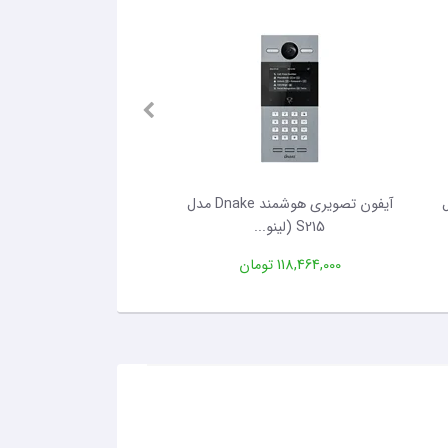
Dn مدل
آیفون تصویری هوشمند Dnake مدل
آیفون تصویری هوشمند 
S215 (لینو...
Dnake مدل...
118,464,000 تومان
175,296,000 تومان