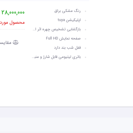
رنگ مشکی براق
28,000,000
ت
اپلیکیشن tuya
محصول مورد ن
بازگشایی تشخیص چهره اثر انگشت رمز کارت کلید مکانیکی
صفحه نمایش Full HD
مقایس
قفل شب بند دارد
باتری لیتیومی قابل شارژ و منبع تغذیه...