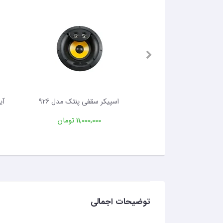
قفی پنتک مدل 916
اسپیکر سقفی پنتک مدل 926
11,500 تومان
11,000,000 تومان
توضیحات اجمالی