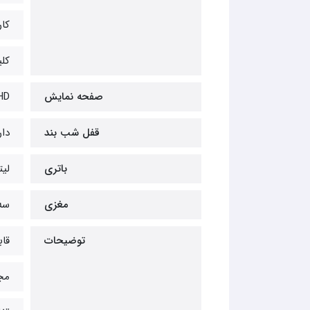
کا
کل
صفحه نمایش
 HD
قفل شب بند
دار
باتری
لیت
مغزی
سه 
توضیحات
قا
مج