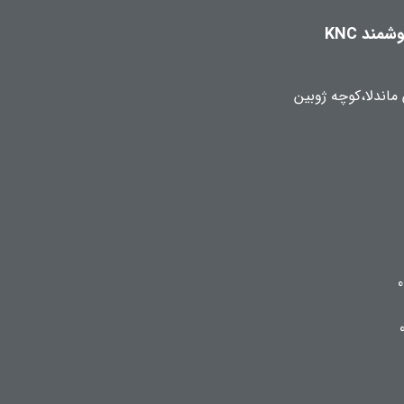
مند KNC
 ماندلا،کوچه ژوبین