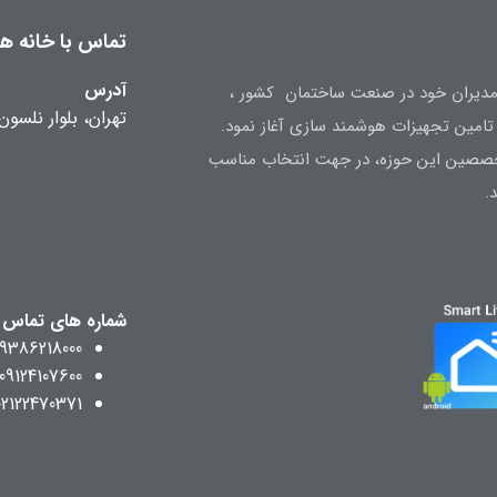
تماس با خانه هوش
آدرس
ه تجربه مدیران خود در صنعت ساختمان کشور ،
تهران، بلوار نلسون
متخصصین این حوزه، در جهت انتخاب مناسب
.
شماره های تماس
09386218000
09124107600
02122470371