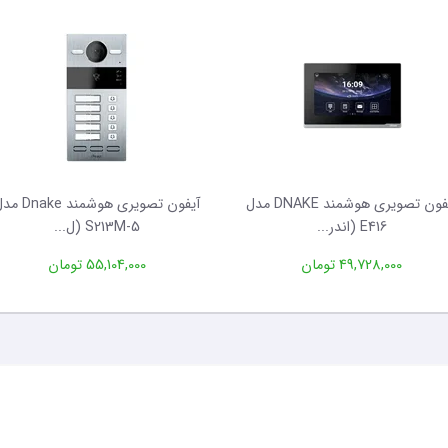
آیفون تصویری هوشمند DNAKE مدل
آیفون تصویری هوشمند ake
E416 (اندر...
S213M-5 (ل...
49,728,000 تومان
55,104,000 تومان