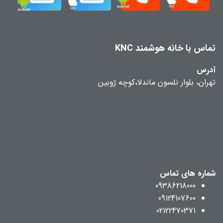
تماس با خانه هوشمند KNC
آدرس
تهران، بلوار نلسون ماندلا،کوچه ژوبین
شماره های تماس
09386218000
09124107600
02122470371