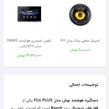
اسپیکر سقفی پنتک مدل 926
آیفون تصویری هوشمند DNAKE
مدل E416 (اندر...
11,000,000 تومان
49,728,000 تومان
توضیحات اجمالی
دستگیره هوشمند بوش مدل FU8 PLUS
یکی از
قفل‌های دیجیتال
برند
Bosch
است که امنیت، راحتی و