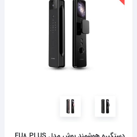
دستگیره هوشمند بوش مدل FU8 PLUS