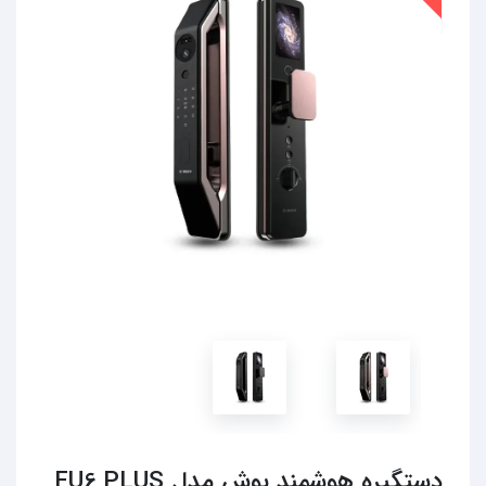
دستگیره هوشمند بوش مدل FU6 PLUS