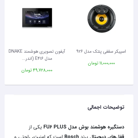
اسپیکر سقفی پنتک مدل 926
آیفون تصویری هوشمند DNAKE
مدل E416 (اندر...
11,000,000 تومان
49,728,000 تومان
توضیحات اجمالی
دستگیره هوشمند بوش مدل FU6 PLUS
یکی از
قفل‌های دیجیتال
برند
Bosch
است که امنیت، راحتی و