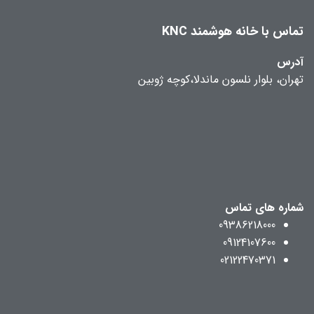
تماس با خانه هوشمند KNC
آدرس
تهران، بلوار نلسون ماندلا،کوچه ژوبین
شماره های تماس
09386218000
09124107600
02122470371