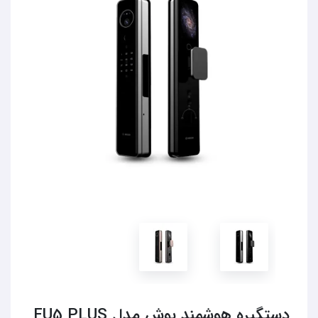
دستگیره هوشمند بوش مدل FU5 PLUS