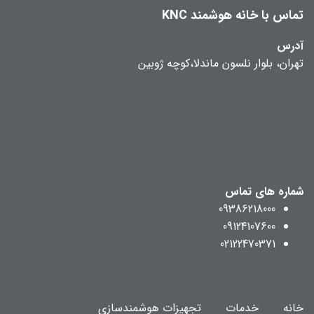
تماس با خانه هوشمند KNC
آدرس
تهران، بلوار نلسون ماندلا،کوچه ژوبین
شماره های تماس
09386218000
09124107600
02122470371
خانه
خدمات
تجهیزات هوشمندسازی