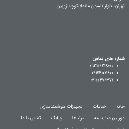
تهران، بلوار نلسون ماندلا،کوچه ژوبین
شماره های تماس
09386218000
09124107600
02122470371
خانه
خدمات
تجهیزات هوشمندسازی
دوربین مداربسته
برندها
وبلاگ
تماس با ما