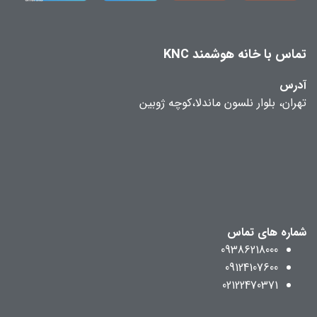
تماس با خانه هوشمند KNC
آدرس
تهران، بلوار نلسون ماندلا،کوچه ژوبین
شماره های تماس
09386218000
09124107600
02122470371