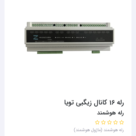
رله 16 کانال زیگبی تویا
رله هوشمند
رله هوشمند (ماژول هوشمند)