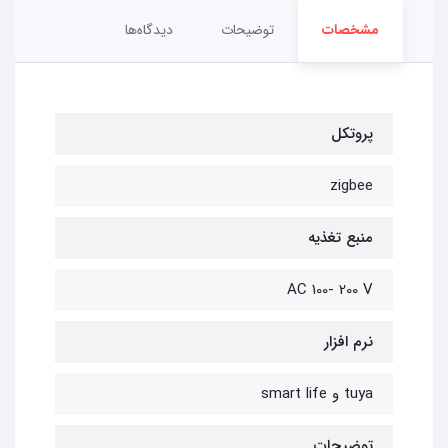
مشخصات
توضیحات
دیدگاه‌ها
پروتکل
zigbee
منبع تغذیه
AC 100- 200 V
نرم افزار
tuya و smart life
توضیحات