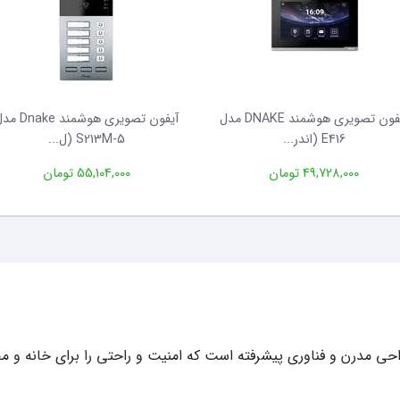
آیفون تصویری هوشمند DNAKE مدل
آیفون تصویری هوشمند ake
E416 (اندر...
S213M-5 (ل...
49,728,000 تومان
55,104,000 تومان
حی مدرن و فناوری پیشرفته است که امنیت و راحتی را برای خانه و محل