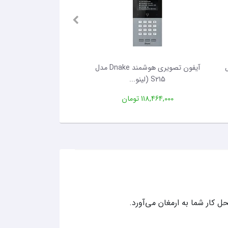
Dn مدل
آیفون تصویری هوشمند Dnake مدل
آیفون تصویری هوشمند 
S215 (لینو...
Dnake مدل...
118,464,000 تومان
175,296,000 تومان
 کار شما به ارمغان می‌آورد.