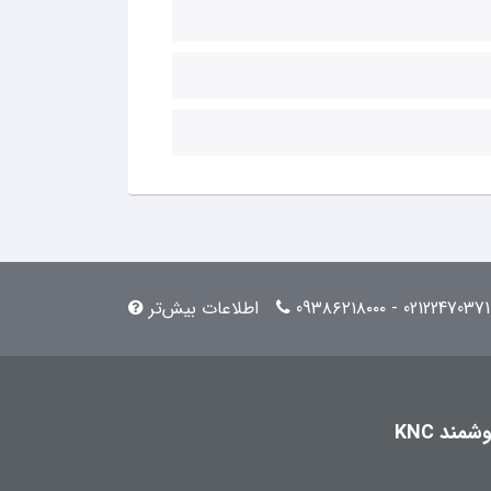
02122470371 - 09۳۸۶۲۱۸۰۰۰
اطلاعات بیش‌تر
مند KNC