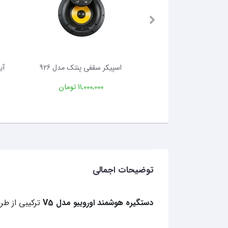
قفی پنتک مدل 916
اسپیکر سقفی پنتک مدل 926
11,500 تومان
11,000,000 تومان
توضیحات اجمالی
دستگیره هوشمند اورویبو مدل V5
ترکیبی از طرا