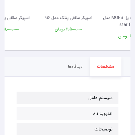
MO مدل
اسپیکر سقفی پنتک مدل 916
اسپیکر سقفی پنتک مدل 926
11,500,000 تومان
11,000,000 تومان
مشخصات
دیدگاه‌ها
سیستم عامل
اندروید 8.1
توضیحات