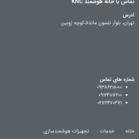
تماس با خانه هوشمند KNC
آدرس
تهران، بلوار نلسون ماندلا،کوچه ژوبین
شماره های تماس
09386218000
09124107600
02122470371
خانه
خدمات
تجهیزات هوشمندسازی