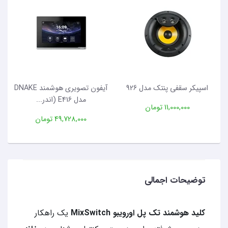
اسپیکر سقفی پنتک مدل 926
آیفون تصویری هوشمند DNAKE
مدل E416 (اندر...
11,000,000 تومان
49,728,000 تومان
توضیحات اجمالی
کلید هوشمند تک پل اورویبو MixSwitch
یک راهکار