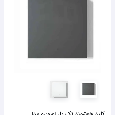
کلید هوشمند تک پل اورویبو مدل