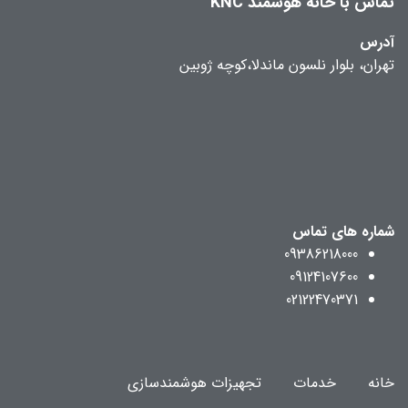
تماس با خانه هوشمند KNC
آدرس
تهران، بلوار نلسون ماندلا،کوچه ژوبین
شماره های تماس
09386218000
09124107600
02122470371
خانه
خدمات
تجهیزات هوشمندسازی