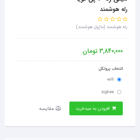
رله هوشمند
رله هوشمند (ماژول هوشمند)
3,840,000
تومان
انتخاب پروتکل:
wifi
zigbee
مقایسه
افزودن به سبدخرید