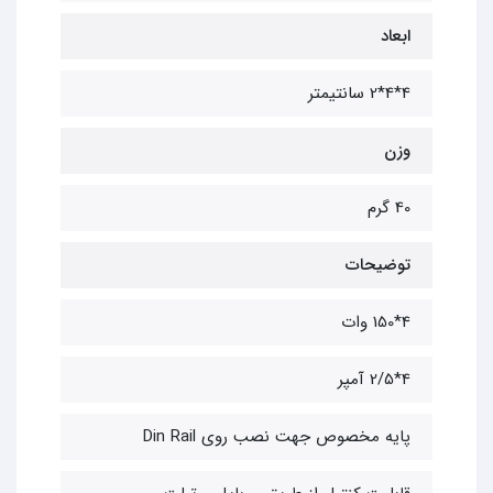
ابعاد
4*4*2 سانتیمتر
وزن
40 گرم
توضیحات
4*150 وات
4*2/5 آمپر
پایه مخصوص جهت نصب روی Din Rail