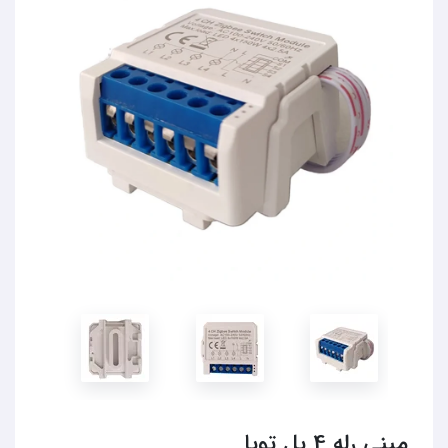
مینی رله 4 پل تویا