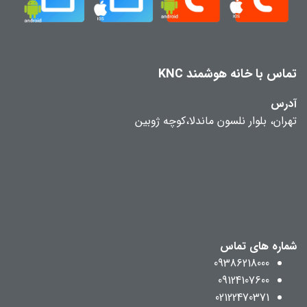
تماس با خانه هوشمند KNC
آدرس
تهران، بلوار نلسون ماندلا،کوچه ژوبین
شماره های تماس
09386218000
09124107600
02122470371