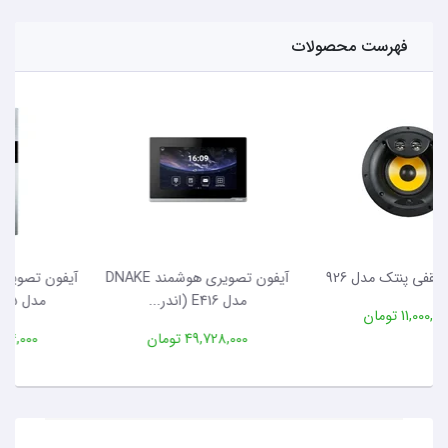
فهرست محصولات
آیفون تصویری هوشمند DNAKE
آیفون تصویری هوشمند Dnake
مدل E416 (اندر...
مدل S213M-5 (ل...
49,728,000 تومان
55,104,000 تومان