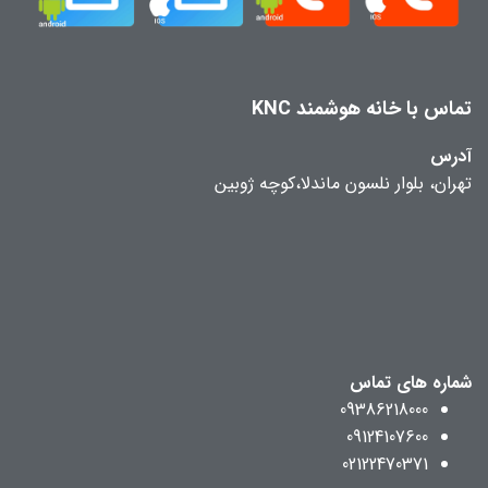
تماس با خانه هوشمند KNC
آدرس
تهران، بلوار نلسون ماندلا،کوچه ژوبین
شماره های تماس
09386218000
09124107600
02122470371