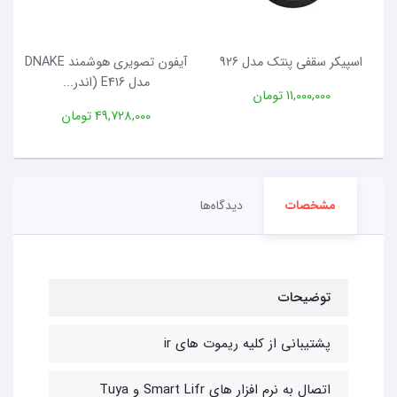
اسپیکر سقفی پنتک مدل 926
آیفون تصویری هوشمند DNAKE
مدل E416 (اندر...
11,000,000 تومان
49,728,000 تومان
مشخصات
دیدگاه‌ها
توضیحات
پشتیبانی از کلیه ریموت های ir
اتصال به نرم افزار های Smart Lifr و Tuya