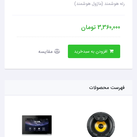
رله هوشمند (ماژول هوشمند)
3,360,000
تومان
مقایسه
افزودن به سبدخرید
فهرست محصولات