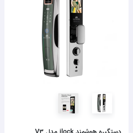
دستگیره هوشمند ilock مدل V3