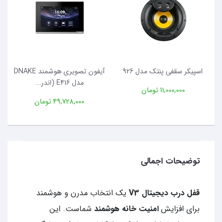
اسپیکر سقفی پنتک مدل 926
آیفون تصویری هوشمند DNAKE
مدل E416 (اندر...
11,000,000 تومان
49,728,000 تومان
توضیحات اجمالی
قفل درب دیجیتال V3
یک انتخاب مدرن و هوشمند
برای افزایش
امنیت خانه هوشمند
شماست. این