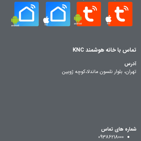
تماس با خانه هوشمند KNC
آدرس
تهران، بلوار نلسون ماندلا،کوچه ژوبین
شماره های تماس
09386218000