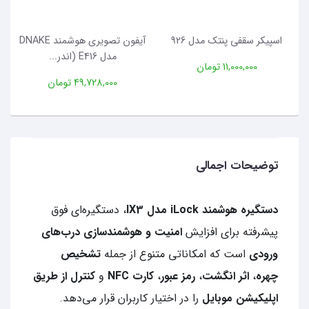
اسپیکر سقفی پنتک مدل 926
آیفون تصویری هوشمند DNAKE
مدل E416 (اندر...
11,000,000 تومان
49,728,000 تومان
توضیحات اجمالی
دستگیره هوشمند iLock مدل IX3
، دستگیره‌ای فوق
پیشرفته برای افزایش
امنیت و هوشمندسازی درب‌های
ورودی
است که امکاناتی متنوع از جمله
تشخیص
چهره
،
اثر انگشت
،
رمز عبور
،
کارت NFC
و
کنترل از طریق
اپلیکیشن موبایل
را در اختیار کاربران قرار می‌دهد.