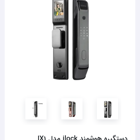
دستگیره هوشمند ilock مدل IX1