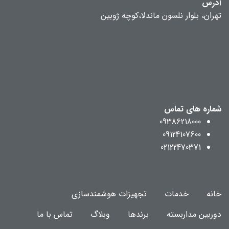
آدرس
تهران، بلوار نلسون ماندلا،کوچه ژوبین
شماره های تماس
09386218000
09124107600
02122470371
خانه
خدمات
تجهیزات هوشمندسازی
دوربین مداربسته
برندها
وبلاگ
تماس با ما