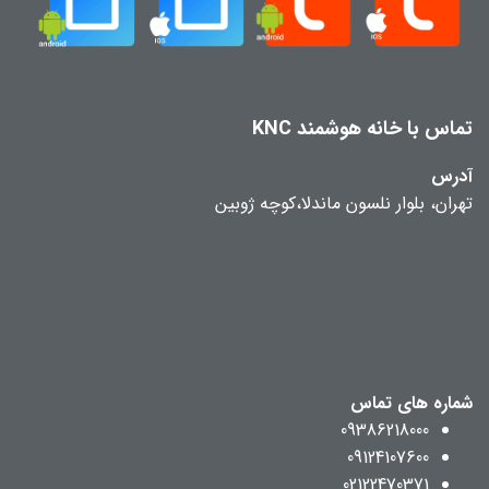
تماس با خانه هوشمند KNC
آدرس
تهران، بلوار نلسون ماندلا،کوچه ژوبین
شماره های تماس
09386218000
09124107600
02122470371