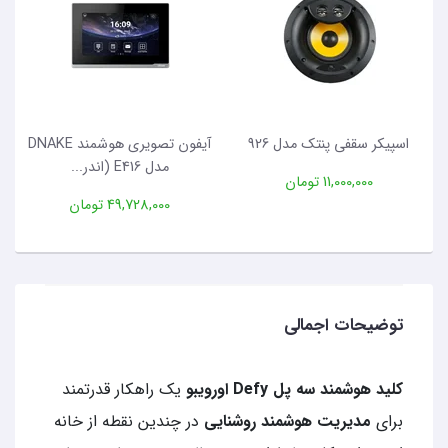
اسپیکر سقفی پنتک مدل 926
آیفون تصویری هوشمند DNAKE
مدل E416 (اندر...
11,000,000 تومان
49,728,000 تومان
توضیحات اجمالی
کلید هوشمند سه پل Defy اورویبو
یک راهکار قدرتمند
برای
مدیریت هوشمند روشنایی
در چندین نقطه از خانه