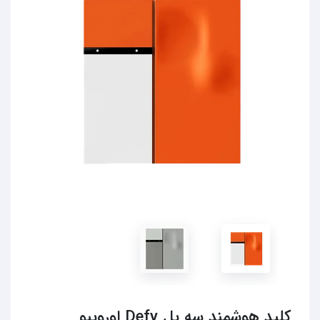
کلید هوشمند سه پل Defy اورویبو