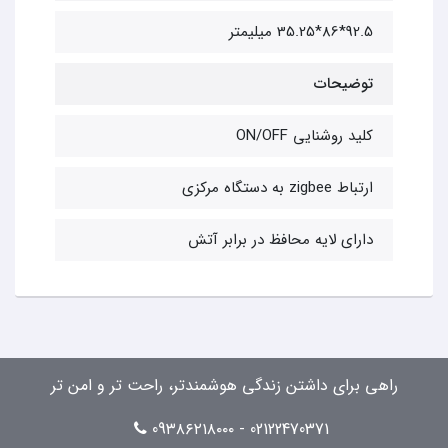
92.5*86*35.25 میلیمتر
توضیحات
کلید روشنایی ON/OFF
ارتباط zigbee به دستگاه مرکزی
دارای لایه محافظ در برابر آتش
راهی برای داشتن زندگی هوشمندتر، راحت تر و امن تر
02122470371 - 09۳۸۶۲۱۸۰۰۰