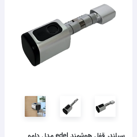
سیلندر قفل هوشمند edel مدل دامو