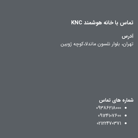
تماس با خانه هوشمند KNC
آدرس
تهران، بلوار نلسون ماندلا،کوچه ژوبین
شماره های تماس
09386218000
09124107600
02122470371