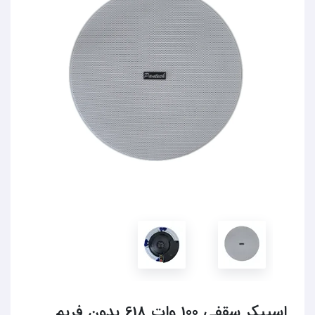
اسپیکر سقفی 100 وات 618 بدون فریم