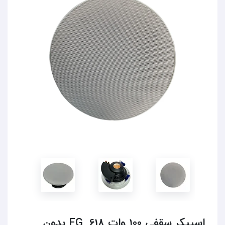
اسپیکر سقفی 100 وات FG_618 بدون