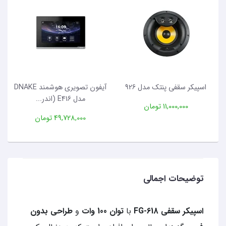
پنتک مدل 926
آیفون تصویری هوشمند DNAKE
مدل E416 (اندر...
مدل S213M-5 (ل...
تومان
49,728,000 تومان
55,104,000 تومان
توضیحات اجمالی
اسپیکر سقفی
FG-618
با
توان 100 وات
و
طراحی بدون