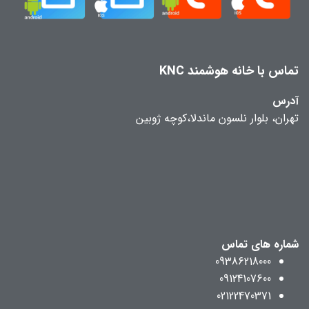
تماس با خانه هوشمند KNC
آدرس
تهران، بلوار نلسون ماندلا،کوچه ژوبین
شماره های تماس
09386218000
09124107600
02122470371