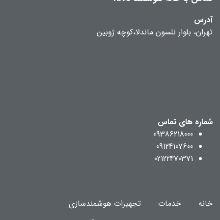
آدرس
تهران، بلوار نلسون ماندلا،کوچه ژوبین
شماره های تماس
09386218000
09124107600
02122470371
خانه
خدمات
تجهیزات هوشمندسازی