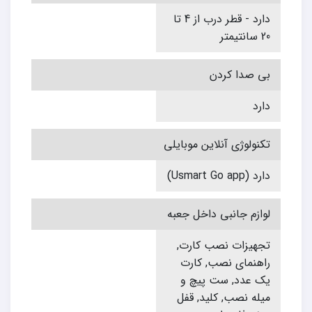
دارد - قطر درب از 4 تا
20 سانتیمتر
بی صدا کردن
دارد
تکنولوژی آنلاین موبایلی
دارد (Usmart Go app)
لوازم جانبی داخل جعبه
تجهیزات نصب کارت,
راهنمای نصب, کارت
یک عدد, ست پیچ و
میله نصب, کلید, قفل