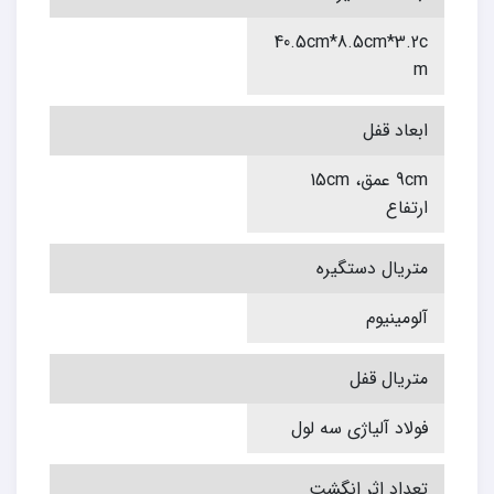
40.5cm*8.5cm*3.2c
m
ابعاد قفل
9cm عمق، 15cm
ارتفاع
متریال دستگیره
آلومینیوم
متریال قفل
فولاد آلیاژی سه لول
تعداد اثر انگشت